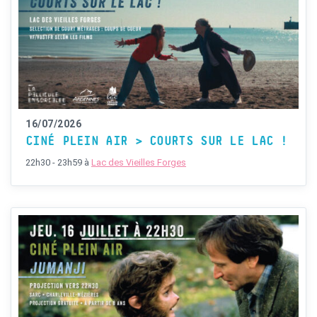
16/07/2026
CINÉ PLEIN AIR > COURTS SUR LE LAC !
22h30 - 23h59
à
Lac des Vieilles Forges