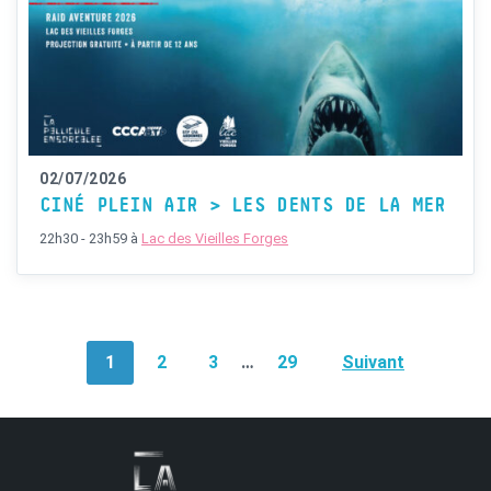
02/07/2026
CINÉ PLEIN AIR > LES DENTS DE LA MER
22h30 - 23h59
à
Lac des Vieilles Forges
POSTS
1
2
3
…
29
Suivant
NAVIGATION