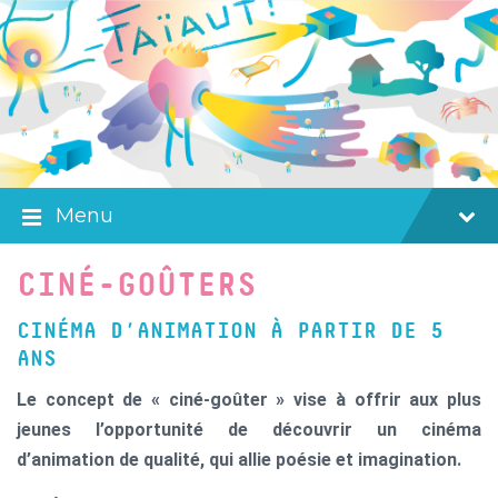
Skip
Skip
Skip
to
to
to
content
main
footer
navigation
Menu
CINÉ-GOÛTERS
CINÉMA D’ANIMATION À PARTIR DE 5
ANS
Le concept de « ciné-goûter » vise à offrir aux plus
jeunes l’opportunité de découvrir un cinéma
d’animation de qualité, qui allie poésie et imagination.