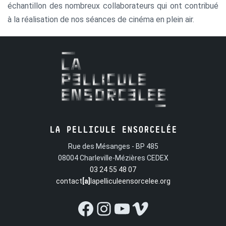
échantillon des nombreux collaborateurs qui ont contribué
à la réalisation de nos séances de cinéma en plein air.
LA PELLICULE ENSORCELÉE
Rue des Mésanges - BP 485
08004 Charleville-Mézières CEDEX
03 24 55 48 07
contact
[a]
lapelliculeensorcelee.org
Facebook
Instagram
YouTube
Vimeo