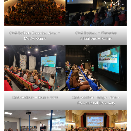
Ciné-Goûters Dans tes rêves –
Ciné Goûters – Flâneries
MCCV, Reims
Châtillons – Reims
Ciné Goûters – Reims 2023
Ciné-Goûters Temps Libre –
Pôle culturel Donchery