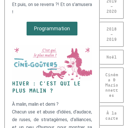
2019
Et puis, on se reverra ?! Et on s’amusera
–
2020
!
Programmation
2018
–
2019
Noël
Ciném
a &
HIVER : C’EST QUI LE
Mario
PLUS MALIN ?
nnett
es
À malin, malin et demi ?
Chacun use et abuse d’idées, d’audace,
À la
carte
de ruses, de stratagèmes, d’alliances,
et un peu d’humour, pour montrer sa