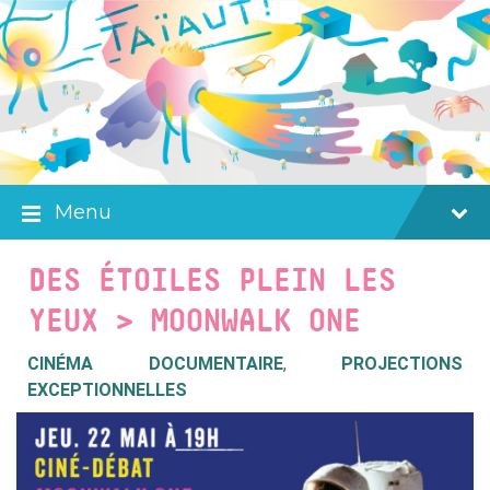
Skip
Skip
Skip
to
to
to
content
main
footer
navigation
Menu
DES ÉTOILES PLEIN LES
YEUX > MOONWALK ONE
CINÉMA DOCUMENTAIRE
,
PROJECTIONS
EXCEPTIONNELLES