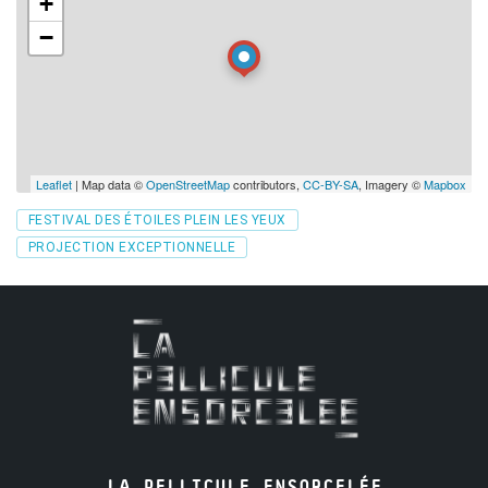
+
−
Leaflet
| Map data ©
OpenStreetMap
contributors,
CC-BY-SA
, Imagery ©
Mapbox
Tags
FESTIVAL DES ÉTOILES PLEIN LES YEUX
PROJECTION EXCEPTIONNELLE