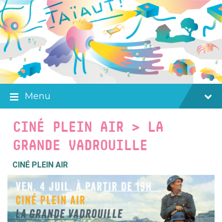
Skip
Skip
Skip
to
to
to
content
main
footer
navigation
Menu
CINÉ PLEIN AIR > LA
GRANDE VADROUILLE
CINÉ PLEIN AIR