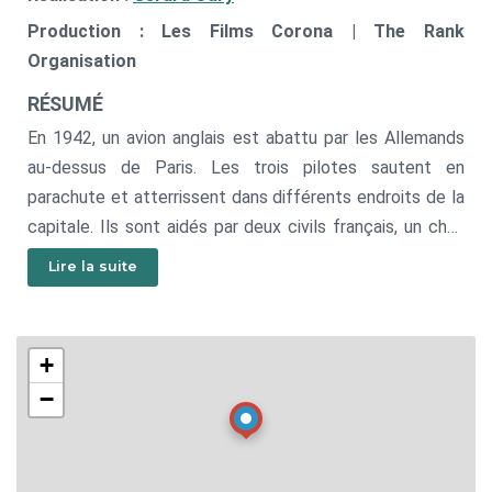
Production : Les Films Corona | The Rank
Organisation
RÉSUMÉ
En 1942, un avion anglais est abattu par les Allemands
au-dessus de Paris. Les trois pilotes sautent en
parachute et atterrissent dans différents endroits de la
capitale. Ils sont aidés par deux civils français, un chef
d'orchestre et un peintre en bâtiment qui acceptent de
Lire la suite
les mener en zone libre; ils deviennent ainsi, malgré eux,
acteurs de la Résistance.
+
−