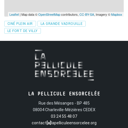
Leaflet
| Map data ©
OpenStreetMap
contributors,
CC-BY-SA
, Imagery ©
Mapbox
Tags
CINÉ PLEIN AIR
LA GRANDE VADROUILLE
LE FORT DE VILLY
LA PELLICULE ENSORCELÉE
Rue des Mésanges - BP 485
08004 Charleville-Mézières CEDEX
03 24 55 48 07
contact
[a]
lapelliculeensorcelee.org