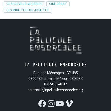
Tags
CHARLEVILLE-MÉZIÈRES
CINÉ DÉBAT
LES MIRETTES DE JOSETTE
LA PELLICULE ENSORCELÉE
Rue des Mésanges - BP 485
08004 Charleville-Mézières CEDEX
03 24 55 48 07
contact
[a]
lapelliculeensorcelee.org
Facebook
Instagram
YouTube
Vimeo