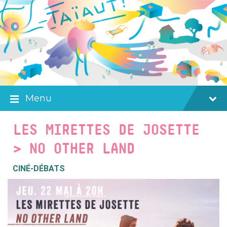
Skip
Skip
Skip
to
to
to
content
main
footer
navigation
Menu
LES MIRETTES DE JOSETTE
> NO OTHER LAND
CINÉ-DÉBATS