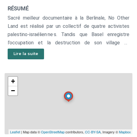
RÉSUMÉ
Sacré meilleur documentaire à la Berlinale, No Other
Land est réalisé par un collectif de quatre activistes
palestino-israélien·ne·s. Tandis que Basel enregistre
l’occupation et la destruction de son village en
Cisjordanie, il est rejoint par Yuval, jeune militant israélien.
Lire la suite
Entre méfiance, colère et camaraderie naît une alliance
impossible et un film déchirant, qui ouvre à la fois
blessures et dialogue.
+
−
Leaflet
| Map data ©
OpenStreetMap
contributors,
CC-BY-SA
, Imagery ©
Mapbox