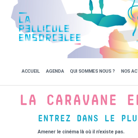
Skip
Skip
Skip
to
to
to
content
main
footer
navigation
ACCUEIL
AGENDA
QUI SOMMES NOUS ?
NOS AC
LA CARAVANE E
ENTREZ DANS LE PLU
Amener le cinéma là où il n’existe pas.