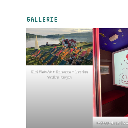
GALLERIE
Ciné Plein Air + Caravane – Lac des
Vieilles Forges
Intérieur de La Ca