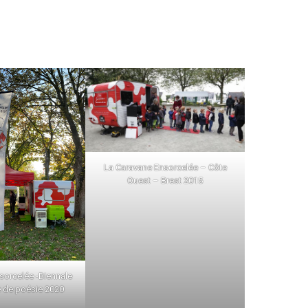
La Caravane Ensorcelée – Côte
Ouest – Brest 2015
sorcelée -Biennale
e de poésie 2020