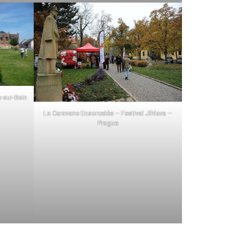
-sur-Bain
La Caravane Ensorcelée – Festival Jlhlava –
Prague