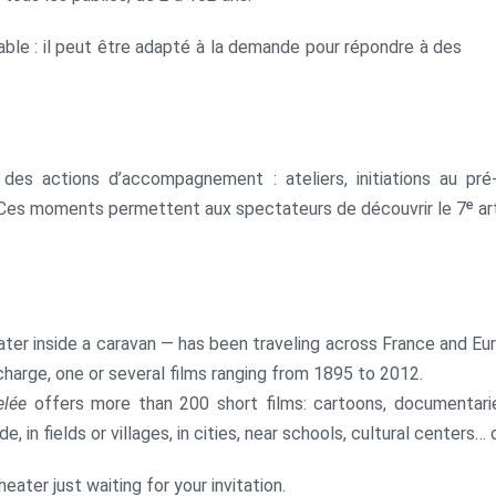
ble : il peut être adapté à la demande pour répondre à des
des actions d’accompagnement : ateliers, initiations au pré
 Ces moments permettent aux spectateurs de découvrir le 7ᵉ art 
er inside a caravan — has been traveling across France and Europ
charge, one or several films ranging from 1895 to 2012.
elée
offers more than 200 short films: cartoons, documentaries
e, in fields or villages, in cities, near schools, cultural center
heater just waiting for your invitation.