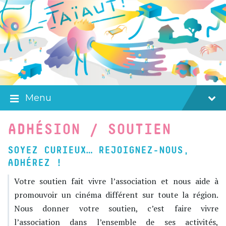
Skip
Skip
Skip
to
to
to
content
main
footer
navigation
Menu
ADHÉSION / SOUTIEN
SOYEZ CURIEUX… REJOIGNEZ-NOUS,
ADHÉREZ !
Votre soutien fait vivre l’association et nous aide à
promouvoir un cinéma différent sur toute la région.
Nous donner votre soutien, c’est faire vivre
l’association dans l’ensemble de ses activités,