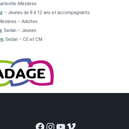
harleville-Mézières
oz
– Jeunes de 8 à 12 ans et accompagnants
-Mézières – Adultes
e
, Sedan – Jeunes
am
, Sedan – CE et CM
Facebook
Instagram
YouTube
Vimeo