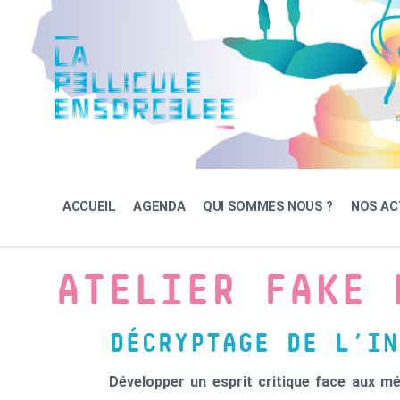
Skip
Skip
Skip
to
to
to
content
main
footer
navigation
ACCUEIL
AGENDA
QUI SOMMES NOUS ?
NOS AC
ATELIER FAKE 
DÉCRYPTAGE DE L’IN
Développer un esprit critique face aux méd