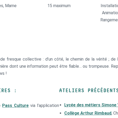
es, Marne
15 maximum
Installat
Animatio
Rangeme
e fresque collective : d’un côté, le chemin de la vérité ; de
nière dont une information peut être fiable… ou trompeuse. Rep
ws !
IRES :
ATELIERS PRÉCÉDENT
Lycée des métiers Simone 
le
Pass Culture
via l’application
Collège Arthur Rimbaud
, C