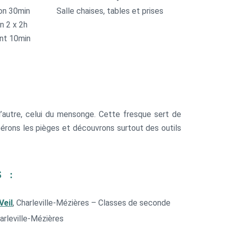
ion 30min
Salle chaises, tables et prises
n 2 x 2h
nt 10min
 l’autre, celui du mensonge. Cette fresque sert de
érons les pièges et découvrons surtout des outils
S :
Veil
, Charleville-Mézières – Classes de seconde
harleville-Mézières