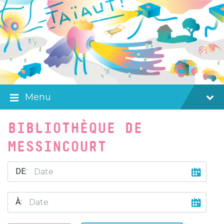
Skip
Skip
Skip
to
to
to
content
main
footer
navigation
Menu
BIBLIOTHÈQUE DE
MESSINCOURT
DE:
À: