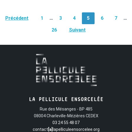
POSTS
Précédent
1
…
3
4
5
6
7
…
NAVIGATION
26
Suivant
LA PELLICULE ENSORCELÉE
Rue des Mésanges - BP 485
08004 Charleville-Mézières CEDEX
03 24 55 48 07
contact
[a]
lapelliculeensorcelee.org