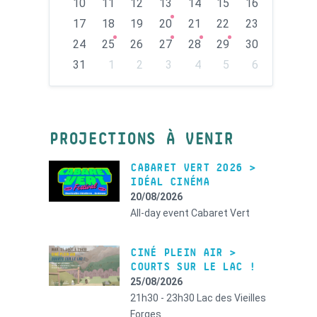
10
11
12
13
14
15
16
17
18
19
20
21
22
23
24
25
26
27
28
29
30
31
1
2
3
4
5
6
Back
to
calendar
days
PROJECTIONS À VENIR
CABARET VERT 2026 >
IDÉAL CINÉMA
20/08/2026
All-day event
Cabaret Vert
CINÉ PLEIN AIR >
COURTS SUR LE LAC !
25/08/2026
21h30 - 23h30
Lac des Vieilles
Forges