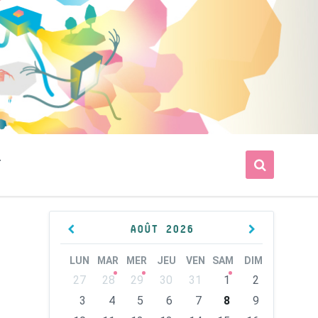
T
Previous
Next
AOÛT
2026
Month
Month
LUN
MAR
MER
JEU
VEN
SAM
DIM
Skip
27
28
29
30
31
1
2
calendar
days
3
4
5
6
7
8
9