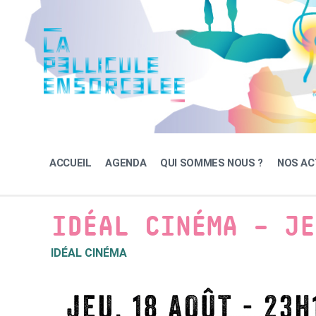
Skip
Skip
Skip
to
to
to
content
main
footer
navigation
ACCUEIL
AGENDA
QUI SOMMES NOUS ?
NOS AC
IDÉAL CINÉMA – JE
IDÉAL CINÉMA