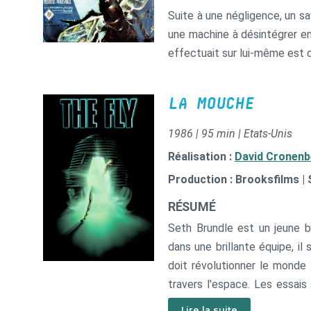
Suite à une négligence, un s
une machine à désintégrer en
effectuait sur lui-même est 
LA MOUCHE
1986 | 95 min | Etats-Unis
Réalisation :
David Cronenb
Production : Brooksfilms 
RÉSUMÉ
Seth Brundle est un jeune b
dans une brillante équipe, il 
doit révolutionner le monde :
travers l'espace. Les essais
dans la presse, il décide d
Lire la suite