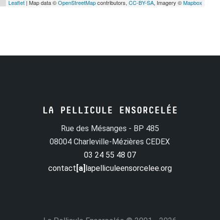
Leaflet
| Map data ©
OpenStreetMap
contributors,
CC-BY-SA
, Imagery ©
Mapbox
LA PELLICULE ENSORCELÉE
Rue des Mésanges - BP 485
08004 Charleville-Mézières CEDEX
03 24 55 48 07
contact
[a]
lapelliculeensorcelee.org