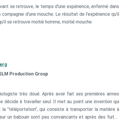
avant se retrouve, le temps d'une expérience, enfermé dans
 compagnie d'une mouche. Le résultat de l'expérience qu'il
qu'il se retrouve moitié homme, moitié mouche.
erg
| SLM Production Group
iologiste très doué. Après avoir fait ses premières armes
se décide à travailler seul. Il met au point une invention qui
 la "téléportation", qui consiste à transporter la matière à
 sur un babouin sont peu convaincants et après des fuites
e se téléporter lui-même. Seulement il ne s'aperçoit pas