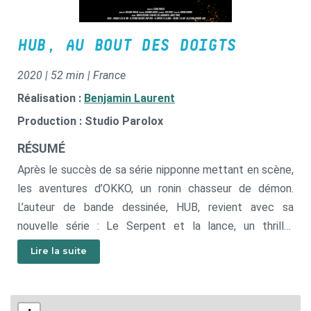
HUB, AU BOUT DES DOIGTS
2020 | 52 min | France
Réalisation :
Benjamin Laurent
Production : Studio Parolox
RÉSUMÉ
Après le succès de sa série nipponne mettant en scène,
les aventures d’OKKO, un ronin chasseur de démon.
L’auteur de bande dessinée, HUB, revient avec sa
nouvelle série : Le Serpent et la lance, un thriller
aztèque. À cette occasion, il a accepté d’être filmé
Lire la suite
pendant les six derniers mois de son travail sur le tome
1. Dans le huis clos de son atelier, les planches se
créent devant nos yeux. L’auteur nous confie ses doutes,