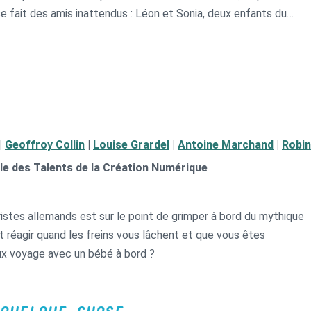
e fait des amis inattendus : Léon et Sonia, deux enfants du
o qui vit dans la forêt.
|
Geoffroy Collin
|
Louise Grardel
|
Antoine Marchand
|
Robin
ole des Talents de la Création Numérique
istes allemands est sur le point de grimper à bord du mythique
réagir quand les freins vous lâchent et que vous êtes
ux voyage avec un bébé à bord ?