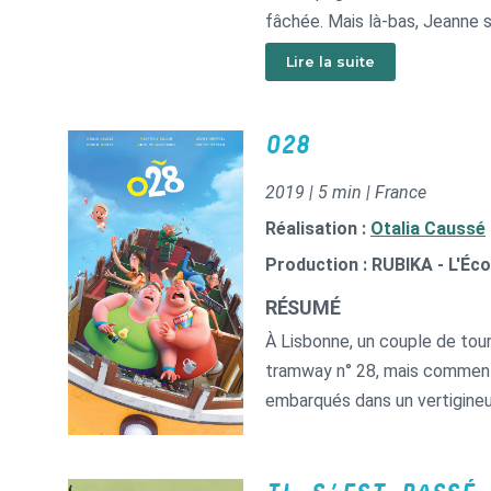
fâchée. Mais là-bas, Jeanne s
coin, et Cloclo, l’immense clod
Lire la suite
O28
2019 | 5 min | France
Réalisation :
Otalia Caussé
Production : RUBIKA - L'Éc
RÉSUMÉ
À Lisbonne, un couple de tour
tramway n° 28, mais comment 
embarqués dans un vertigine