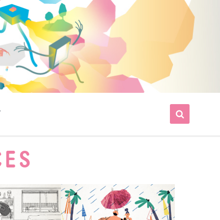
T
CES