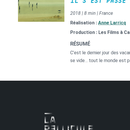
IL S’EST PASSÉ 
2018 | 8 min | France
Réalisation :
Anne Larricq
Production : Les Films à C
RÉSUMÉ
C’est le dernier jour des vac
se vide… tout le monde est pa