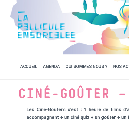
Skip
Skip
Skip
to
to
to
content
main
footer
navigation
ACCUEIL
AGENDA
QUI SOMMES NOUS ?
NOS AC
CINÉ-GOÛTER –
Les Ciné-Goûters c’est : 1 heure de films d’
accompagnent + un ciné quiz + un goûter + un fe