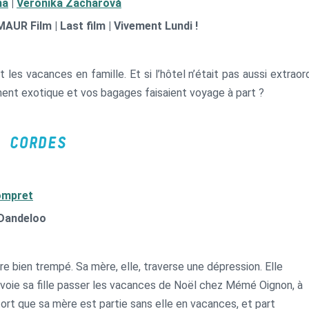
na
|
Veronika Zacharová
MAUR Film | Last film | Vivement Lundi !
 et les vacances en famille. Et si l’hôtel n’était pas aussi extr
ment exotique et vos bagages faisaient voyage à part ?
 CORDES
ompret
 Dandeloo
re bien trempé. Sa mère, elle, traverse une dépression. Elle
nvoie sa fille passer les vacances de Noël chez Mémé Oignon, à
ort que sa mère est partie sans elle en vacances, et part