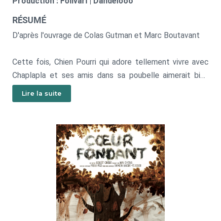
Production : Folivari | Dandelooo
RÉSUMÉ
D'après l'ouvrage de Colas Gutman et Marc Boutavant
Cette fois, Chien Pourri qui adore tellement vivre avec
Chaplapla et ses amis dans sa poubelle aimerait bien
fêter Noël… mais comme il n’est pas très très malin,
Lire la suite
même s’il a le coeur sur la patte, la vie va lui jouer des
tours !