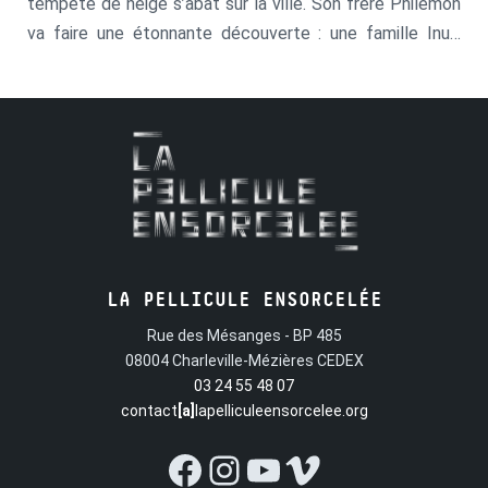
tempête de neige s’abat sur la ville. Son frère Philémon
va faire une étonnante découverte : une famille Inuit
s’est installée sur un rond-point.
LA PELLICULE ENSORCELÉE
Rue des Mésanges - BP 485
08004 Charleville-Mézières CEDEX
03 24 55 48 07
contact
[a]
lapelliculeensorcelee.org
Facebook
Instagram
YouTube
Vimeo