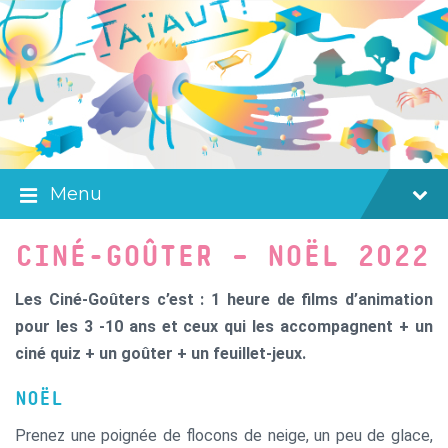
Skip
Skip
Skip
to
to
to
content
main
footer
navigation
Menu
CINÉ-GOÛTER – NOËL 2022
Les Ciné-Goûters c’est : 1 heure de films d’animation
pour les 3 -10 ans et ceux qui les accompagnent + un
ciné quiz + un goûter + un feuillet-jeux.
NOËL
Prenez une poignée de flocons de neige, un peu de glace,