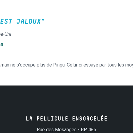
EST JALOUX"
me-Uni
nn
an ne s'occupe plus de Pingu. Celui-ci essaye par tous les moye
LA PELLICULE ENSORCELÉE
Rue des Mésanges - BP 485