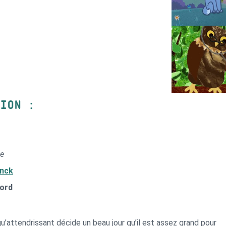
TION :
ue
nck
Nord
u’attendrissant décide un beau jour qu’il est assez grand pour