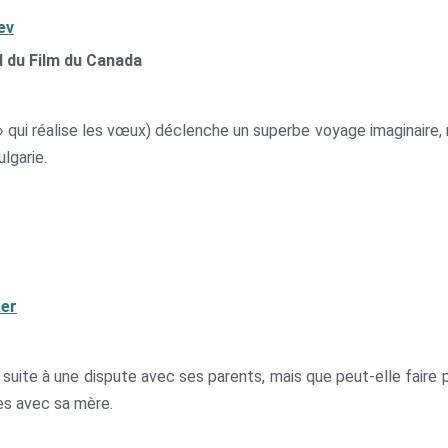
ev
l du Film du Canada
» qui réalise les vœux) déclenche un superbe voyage imaginaire, ra
lgarie.
ker
e suite à une dispute avec ses parents, mais que peut-elle fair
es avec sa mère.