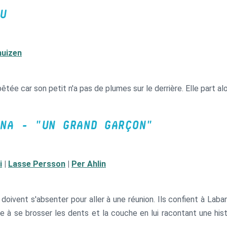
U
huizen
e car son petit n'a pas de plumes sur le derrière. Elle part al
NA - "UN GRAND GARÇON"
i
|
Lasse Persson
|
Per Ahlin
 doivent s'absenter pour aller à une réunion. Ils confient à Lab
l'aide à se brosser les dents et la couche en lui racontant une h