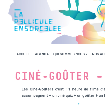
Skip
Skip
Skip
to
to
to
content
main
footer
navigation
ACCUEIL
AGENDA
QUI SOMMES NOUS ?
NOS AC
CINÉ-GOÛTER –
Les Ciné-Goûters c’est : 1 heure de films d’
accompagnent + un ciné quiz + un goûter + un fe