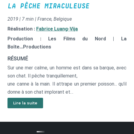
LA PÊCHE MIRACULEUSE
2019 | 7 min | France, Belgique
Réalisation :
Fabrice Luang-Vija
Production : Les Films du Nord | La
Boîte...Productions
RÉSUMÉ
Sur une mer calme, un homme est dans sa barque, avec
son chat. Il pêche tranquillement,
une canne à la main. Il attrape un premier poisson... qu’il
donne à son chat implorant et
affamé. Très vite, les touches et les prises vont se
Lire la suite
succéder, de plus en plus farfelues. Elles
échapperont aussitôt au pauvre homme, selon une
logique surréaliste et implacable.