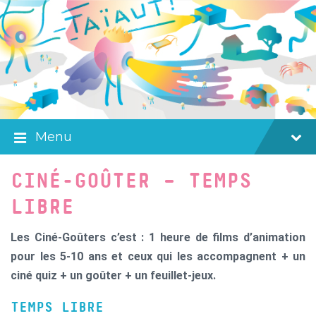
Skip
Skip
Skip
to
to
to
content
main
footer
navigation
Menu
CINÉ-GOÛTER – TEMPS
LIBRE
Les Ciné-Goûters c’est : 1 heure de films d’animation
pour les 5-10 ans et ceux qui les accompagnent + un
ciné quiz + un goûter + un feuillet-jeux.
TEMPS LIBRE