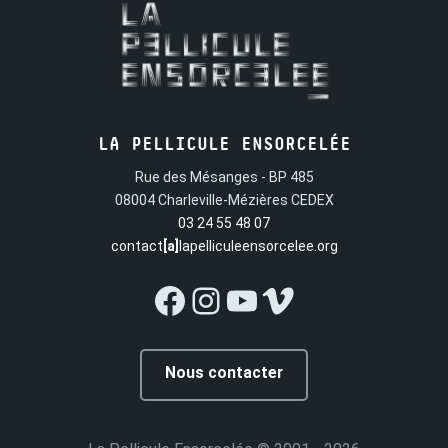
LA PELLICULE ENSORCELÉE
Rue des Mésanges - BP 485
08004 Charleville-Mézières CEDEX
03 24 55 48 07
contact
[a]
lapelliculeensorcelee.org
Facebook
Instagram
YouTube
Vimeo
Nous contacter