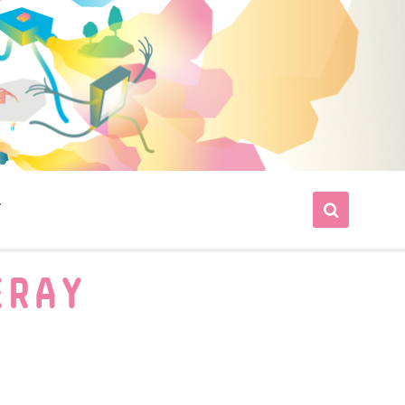
T
ERAY