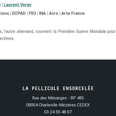
y
|
Laurent Veray
ons | ECPAD | FR3 | INA | Avro | Arte France
is, l'autre allemand, couvrent la Première Guerre Mondiale pour
rchives.
LA PELLICULE ENSORCELÉE
Rue des Mésanges - BP 485
08004 Charleville-Mézières CEDEX
03 24 55 48 07