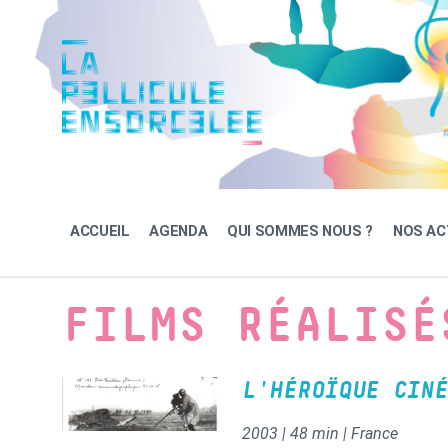
Skip
Skip
Skip
to
to
to
content
main
footer
navigation
ACCUEIL
AGENDA
QUI SOMMES NOUS ?
NOS AC
FILMS RÉALISÉ
L'HÉROÏQUE CINÉ
2003 | 48 min | France