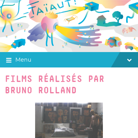
Skip
Skip
Skip
to
to
to
content
main
footer
navigation
Menu
FILMS RÉALISÉS PAR
BRUNO ROLLAND