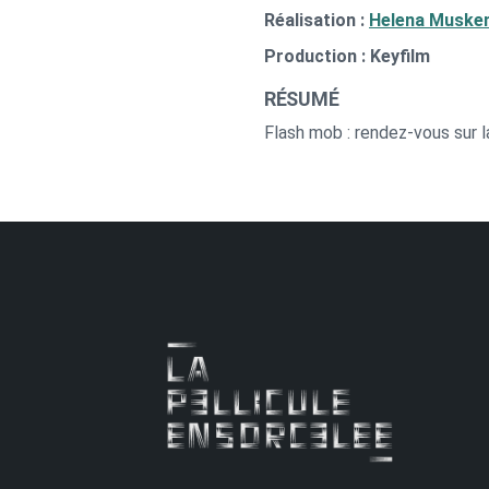
Réalisation :
Helena Muske
Production : Keyfilm
RÉSUMÉ
Flash mob : rendez-vous sur 