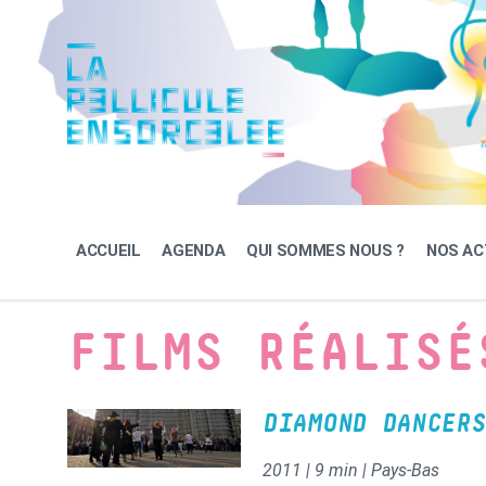
Skip
Skip
Skip
to
to
to
content
main
footer
navigation
ACCUEIL
AGENDA
QUI SOMMES NOUS ?
NOS AC
FILMS RÉALISÉ
DIAMOND DANCERS
2011 | 9 min | Pays-Bas