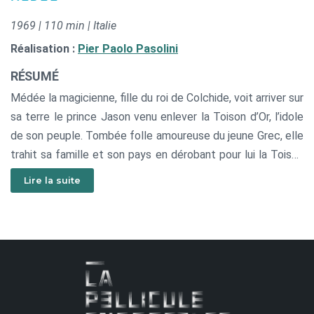
1969 | 110 min | Italie
Réalisation :
Pier Paolo Pasolini
RÉSUMÉ
Médée la magicienne, fille du roi de Colchide, voit arriver sur
sa terre le prince Jason venu enlever la Toison d’Or, l’idole
de son peuple. Tombée folle amoureuse du jeune Grec, elle
trahit sa famille et son pays en dérobant pour lui la Toison
d’Or et s’exile à ses côtés. Des années plus tard, alors
Lire la suite
qu’elle lui a donné deux enfants, l’homme pour qui elle a
tout abandonné se détourne d’elle pour une femme plus
jeune…