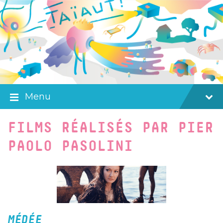
Skip
Skip
Skip
to
to
to
content
main
footer
navigation
Menu
FILMS RÉALISÉS PAR PIER
PAOLO PASOLINI
MÉDÉE