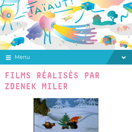
Skip
Skip
Skip
to
to
to
content
main
footer
navigation
Menu
FILMS RÉALISÉS PAR
ZDENEK MILER