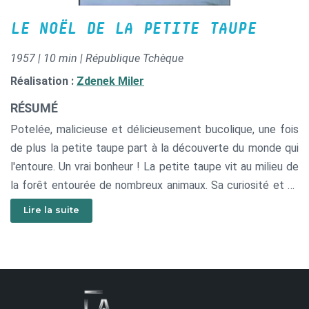
LE NOËL DE LA PETITE TAUPE
1957 | 10 min | République Tchèque
Réalisation :
Zdenek Miler
RÉSUMÉ
Potelée, malicieuse et délicieusement bucolique, une fois
de plus la petite taupe part à la découverte du monde qui
l'entoure. Un vrai bonheur ! La petite taupe vit au milieu de
la forêt entourée de nombreux animaux. Sa curiosité et sa
joie de vivre vont l'entraîner dans des aventures
Lire la suite
rocambolesques auxquelles elle fait face grâce à la
complicité de ses amis...