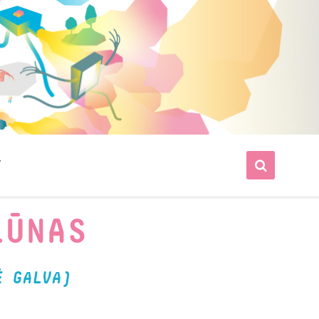
T
LŪNAS
Ė GALVA)