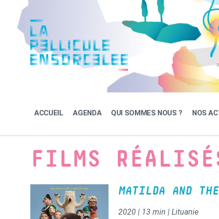
Skip
Skip
Skip
to
to
to
content
main
footer
navigation
ACCUEIL
AGENDA
QUI SOMMES NOUS ?
NOS AC
FILMS RÉALISÉ
MATILDA AND THE
2020 | 13 min | Lituanie