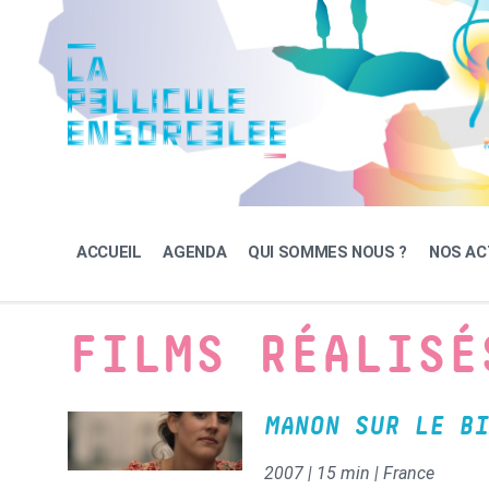
Skip
Skip
Skip
to
to
to
content
main
footer
navigation
ACCUEIL
AGENDA
QUI SOMMES NOUS ?
NOS AC
FILMS RÉALISÉ
MANON SUR LE BI
2007 | 15 min | France