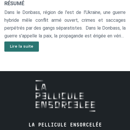
RÉSUMÉ
Dans le Donbass, région de l'est de l'Ukraine, une guerre
hybride mêle conflit armé ouvert, crimes et saccages
perpétrés par des gangs séparatistes. Dans le Donbass, la
guerre s'appelle la paix, la propagande est érigée en vérité
et la haine prétend être l'amour. Un périple à travers le
Lire la suite
Donbass, c’est un enchainement d’aventures folles, dans
lesquelles le grotesque et le tragique se mêlent comme la
vie et la mort. Ce n’est pas un conte sur une région, un
pays ou un système politique mais sur un monde perdu
dans l’après-vérité et les fausses identités. Cela concerne
chacun d’entre nous.
LA PELLICULE ENSORCELÉE