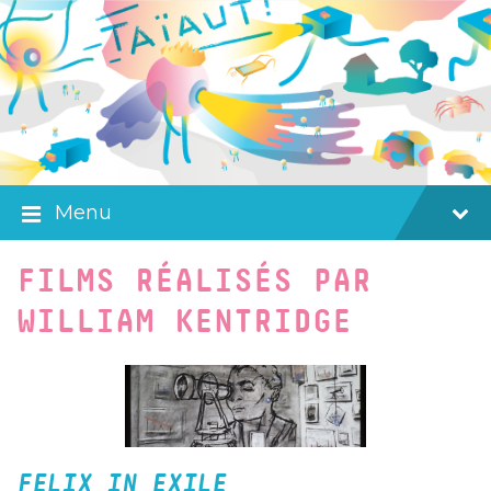
Skip
Skip
Skip
to
to
to
content
main
footer
navigation
Menu
FILMS RÉALISÉS PAR
WILLIAM KENTRIDGE
FELIX IN EXILE