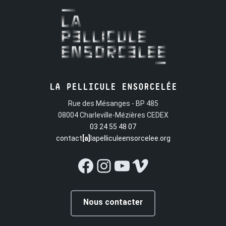
LA PELLICULE ENSORCELÉE
Rue des Mésanges - BP 485
08004 Charleville-Mézières CEDEX
03 24 55 48 07
contact
[a]
lapelliculeensorcelee.org
Facebook
Instagram
YouTube
Vimeo
Nous contacter