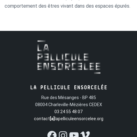
comportement des êtres vivant dans des espaces épurés.
LA PELLICULE ENSORCELÉE
Rue des Mésanges - BP 485
08004 Charleville-Mézières CEDEX
03 24 55 48 07
contact
[a]
lapelliculeensorcelee.org
Facebook
Instagram
YouTube
Vimeo