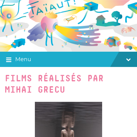
Skip
Skip
Skip
to
to
to
content
main
footer
navigation
Menu
FILMS RÉALISÉS PAR
MIHAI GRECU