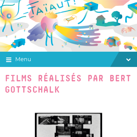
Skip
Skip
Skip
to
to
to
content
main
footer
navigation
Menu
FILMS RÉALISÉS PAR BERT
GOTTSCHALK