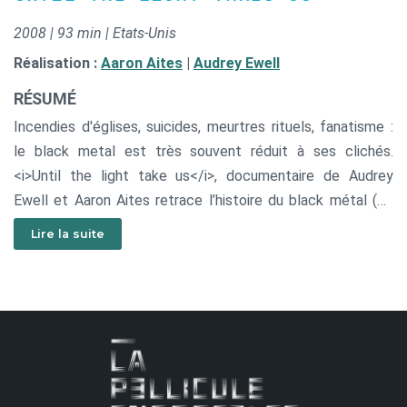
2008 | 93 min | Etats-Unis
Réalisation :
Aaron Aites
|
Audrey Ewell
RÉSUMÉ
Incendies d'églises, suicides, meurtres rituels, fanatisme :
le black metal est très souvent réduit à ses clichés.
<i>Until the light take us</i>, documentaire de Audrey
Ewell et Aaron Aites retrace l’histoire du black métal (ce
genre qui naît en réaction et opposition au métal devenu
Lire la suite
trop commercial au début des années 90) et de ses
groupes cultes : Burzum, Darthron en suivant les
trajectoires de trois hommes, Vark Virkenes, Gylve Nagell,
et Frost (Kjetil Haraldstad). Les deux réalisateurs tentent
de montrer la différence entre des actes de violence
isolés et surmédiatisés et les simples passionnés de
musique, en étudiant précisément la scène norvégienne : le