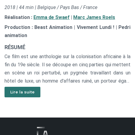
2018 | 44 min | Belgique / Pays Bas / France
Réalisation :
Emma de Swaef
|
Marc James Roels
Production : Beast Animation | Vivement Lundi ! | Pedri
animation
RÉSUMÉ
Ce film est une anthologie sur la colonisation africaine à la
fin du 19e siècle. Il se découpe en cinq parties qui mettent
en scène un roi perturbé, un pygmée travaillant dans un
hôtel de luxe, un homme d'affaires ruiné, un porteur égaré
et un jeune déserteur. Le film est en stop-motion, avec des
Lire la suite
marionnettes de feutre et de tissus.