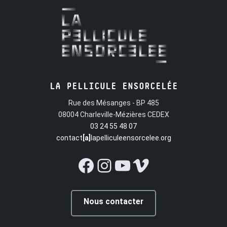
LA PELLICULE ENSORCELÉE
Rue des Mésanges - BP 485
08004 Charleville-Mézières CEDEX
03 24 55 48 07
contact
[a]
lapelliculeensorcelee.org
Facebook
Instagram
YouTube
Vimeo
Nous contacter