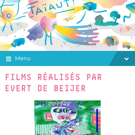
Skip
Skip
Skip
to
to
to
content
main
footer
navigation
Menu
FILMS RÉALISÉS PAR
EVERT DE BEIJER