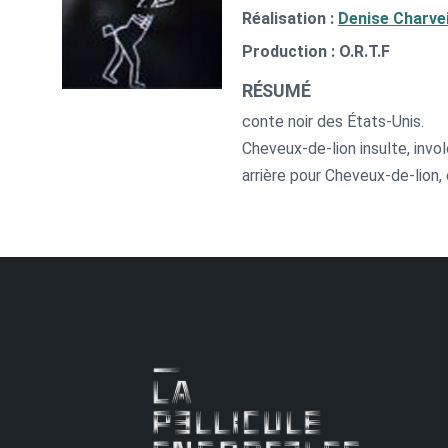
Réalisation :
Denise Charve
Production : O.R.T.F
RÉSUMÉ
conte noir des États-Unis.
Cheveux-de-lion insulte, invo
arrière pour Cheveux-de-lion, 