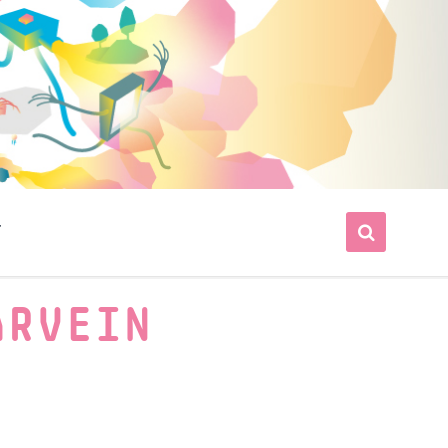
T
ARVEIN