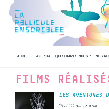
Skip
Skip
Skip
to
to
to
content
main
footer
navigation
ACCUEIL
AGENDA
QUI SOMMES NOUS ?
NOS AC
FILMS RÉALISÉ
LES AVENTURES D
1960 | 11 min | France