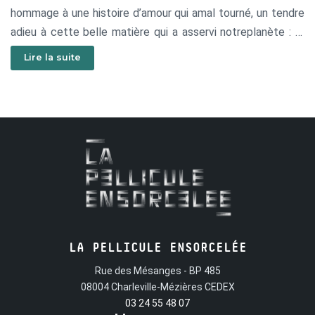
hommage à une histoire d’amour qui amal tourné, un tendre
adieu à cette belle matière qui a asservi notreplanète : le
plastique. Ce film expérimental de 6 minutes est
Lire la suite
undéveloppement de la technique innovante des
photographies animées de Paul Bush.
LA PELLICULE ENSORCELÉE
Rue des Mésanges - BP 485
08004 Charleville-Mézières CEDEX
03 24 55 48 07