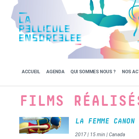
Skip
Skip
Skip
to
to
to
content
main
footer
navigation
ACCUEIL
AGENDA
QUI SOMMES NOUS ?
NOS AC
FILMS RÉALISÉ
LA FEMME CANON
2017 | 15 min | Canada