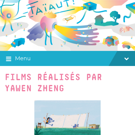
Skip
Skip
Skip
to
to
to
content
main
footer
navigation
Menu
FILMS RÉALISÉS PAR
YAWEN ZHENG