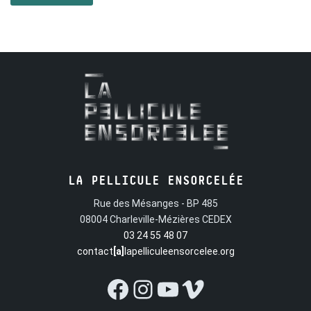
officier loin de la lumière des rivages, là où le jour et la nuit
se confondent.
LA PELLICULE ENSORCELÉE
Rue des Mésanges - BP 485
08004 Charleville-Mézières CEDEX
03 24 55 48 07
contact
[a]
lapelliculeensorcelee.org
Facebook
Instagram
YouTube
Vimeo