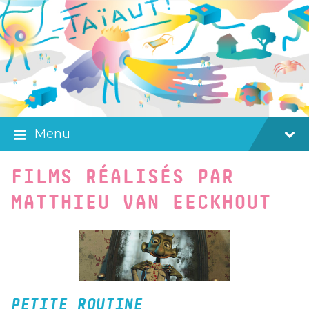
Skip
Skip
Skip
to
to
to
content
main
footer
navigation
Menu
FILMS RÉALISÉS PAR
MATTHIEU VAN EECKHOUT
PETITE ROUTINE