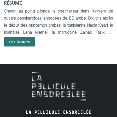
RÉSUMÉ
Crayon au poing plonge le spectateur dans l’univers de
quatre dessinatrices engagées de BD arabe. Dix ans après
le début des printemps arabes, la tunisienne Nadia Khiari, la
libanaise Lena Merhej, la marocaine Zainab Fasiki et
l’égyptienne Deena Mohamed nous ouvrent la porte de leur
Lire la suite
atelier et nous racontent leur vécu et leur combat.
LA PELLICULE ENSORCELÉE