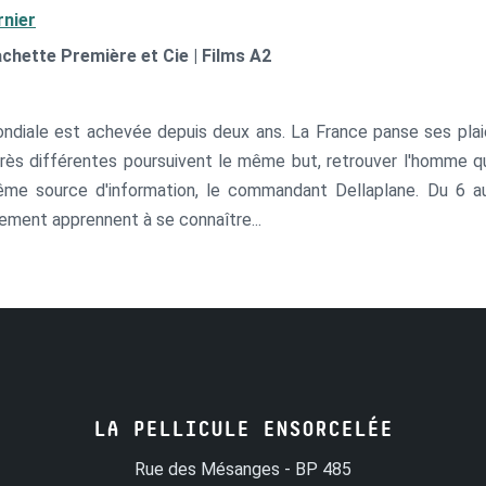
rnier
achette Première et Cie | Films A2
ndiale est achevée depuis deux ans. La France panse ses plaie
rès différentes poursuivent le même but, retrouver l'homme qu
ême source d'information, le commandant Dellaplane. Du 6 a
alement apprennent à se connaître...
LA PELLICULE ENSORCELÉE
Rue des Mésanges - BP 485