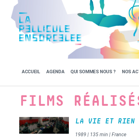
Skip
Skip
Skip
to
to
to
content
main
footer
navigation
ACCUEIL
AGENDA
QUI SOMMES NOUS ?
NOS AC
FILMS RÉALISÉ
LA VIE ET RIEN 
1989 | 135 min | France