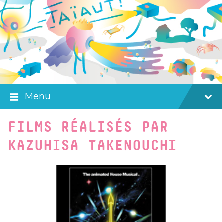
Skip
Skip
Skip
to
to
to
content
main
footer
navigation
Menu
FILMS RÉALISÉS PAR
KAZUHISA TAKENOUCHI