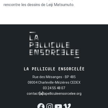
rencontre les dessins de Leiji Matsumuto.
LA PELLICULE ENSORCELÉE
Rue des Mésanges - BP 485
08004 Charleville-Mézières CEDEX
03 24 55 48 07
contact
[a]
lapelliculeensorcelee.org
Facebook
Instagram
YouTube
Vimeo