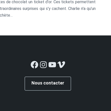
tes de chocolat un ticket d'or. Ces tickets permettent
ordinaires surprises qui s'y cachent. Charlie n'a qu'un
 achète…
Facebook
Instagram
YouTube
Vimeo
Nous contacter