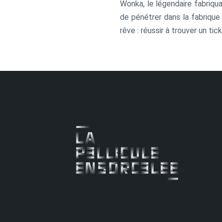
Wonka, le légendaire fabriqu
de pénétrer dans la fabrique 
rêve : réussir à trouver un ti