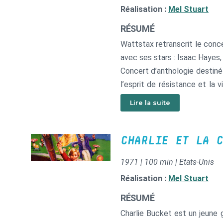
Réalisation :
Mel Stuart
RÉSUMÉ
Wattstax retranscrit le conc
avec ses stars : Isaac Hayes,
Concert d’anthologie destiné
l’esprit de résistance et la
danse et d’euphorie collecti
Lire la suite
afro-américaine du quartier 
le comique Richard Pryor o
croisière s’amuse) qui fait sa 
CHARLIE ET LA C
1971 | 100 min | Etats-Unis
Réalisation :
Mel Stuart
RÉSUMÉ
Charlie Bucket est un jeune ga