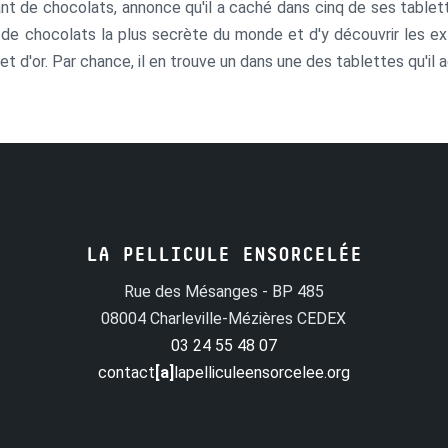
ant de chocolats, annonce qu'il a caché dans cinq de ses tablet
de chocolats la plus secrète du monde et d'y découvrir les extra
cket d'or. Par chance, il en trouve un dans une des tablettes qu'il
LA PELLICULE ENSORCELÉE
Rue des Mésanges - BP 485
08004 Charleville-Mézières CEDEX
03 24 55 48 07
contact
[a]
lapelliculeensorcelee.org