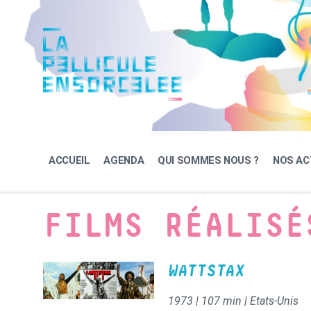
Skip
Skip
Skip
to
to
to
content
main
footer
navigation
ACCUEIL
AGENDA
QUI SOMMES NOUS ?
NOS AC
FILMS RÉALISÉ
WATTSTAX
1973 | 107 min | Etats-Unis