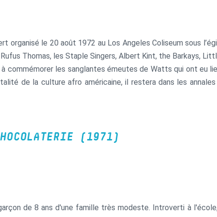
ert organisé le 20 août 1972 au Los Angeles Coliseum sous l’égi
 Rufus Thomas, les Staple Singers, Albert Kint, the Barkays, Littl
 à commémorer les sanglantes émeutes de Watts qui ont eu lieu
 vitalité de la culture afro américaine, il restera dans les an
ve. Parallèlement aux passages musicaux, le réalisateur (blanc)
de Watts au début des années 1970, à travers différents témoi
u le cinéaste Melvin Van Peebles. On peut également noter 
première apparition à l’écran.
HOCOLATERIE (1971)
rçon de 8 ans d'une famille très modeste. Introverti à l'école, C