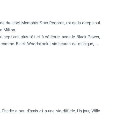
de du label Memphi’s Stax Records, roi de la deep soul
e Milton.
 sept ans plus tôt et à célébrer, avec le Black Power,
nales comme Black Woodstock : six heures de musique, de
 Mel Stuart s’intéresse aussi à la vie de la communauté
gnages d’habitants et de quelques personnalités comme
la présence de Ted Lange (Isaac Washington dans La
harlie a peu d'amis et a une vie difficle. Un jour, Willy