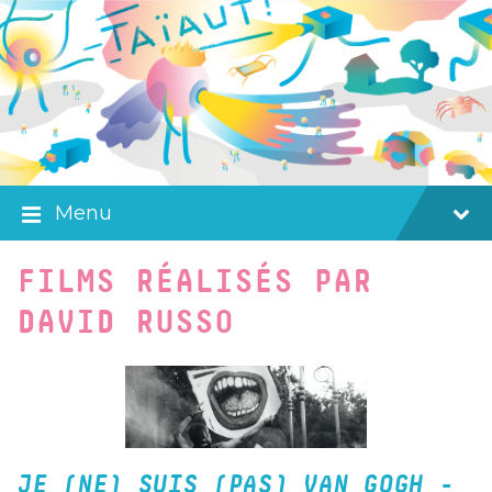
Skip
Skip
Skip
to
to
to
content
main
footer
navigation
Menu
FILMS RÉALISÉS PAR
DAVID RUSSO
JE (NE) SUIS (PAS) VAN GOGH -