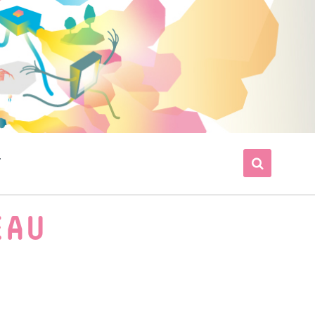
T
EAU