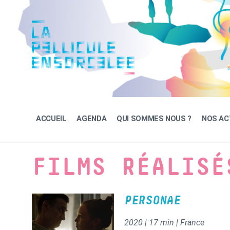
Skip
Skip
Skip
to
to
to
content
main
footer
navigation
ACCUEIL
AGENDA
QUI SOMMES NOUS ?
NOS AC
FILMS RÉALISÉ
PERSONAE
2020 | 17 min | France