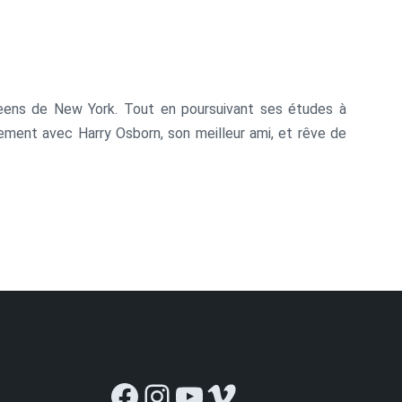
ueens de New York. Tout en poursuivant ses études à
rtement avec Harry Osborn, son meilleur ami, et rêve de
e dessinateur Steve Ditko.
Facebook
Instagram
YouTube
Vimeo