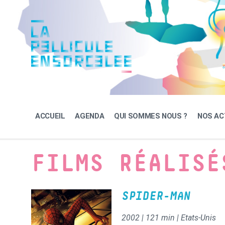
Skip
Skip
Skip
to
to
to
content
main
footer
navigation
ACCUEIL
AGENDA
QUI SOMMES NOUS ?
NOS AC
FILMS RÉALISÉ
SPIDER-MAN
2002 | 121 min | Etats-Unis