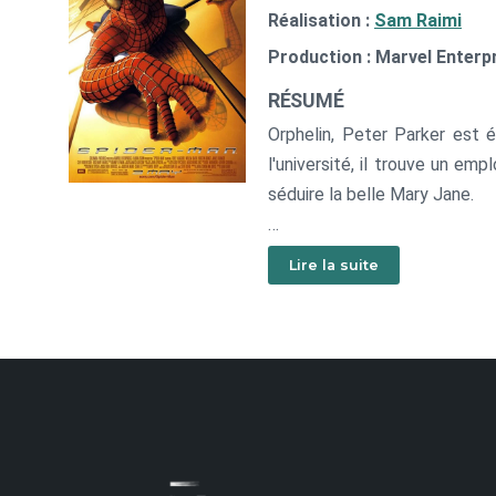
Réalisation :
Sam Raimi
Production : Marvel Enterpr
RÉSUMÉ
Orphelin, Peter Parker est
l'université, il trouve un em
séduire la belle Mary Jane.
C'est l'adaptation cinématog
Lire la suite