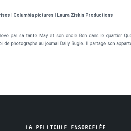
ises | Columbia pictures | Laura Ziskin Productions
 élevé par sa tante May et son oncle Ben dans le quartier Q
ploi de photographe au journal Daily Bugle. Il partage son appa
raphique du comics de Marvel Spider-Man créé par Stan Lee et l
LA PELLICULE ENSORCELÉE