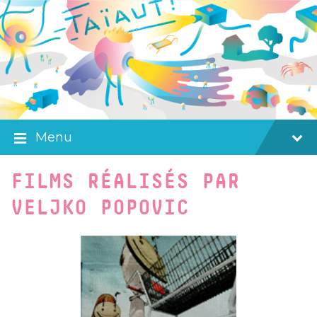
Skip
Skip
Skip
to
to
to
content
main
footer
navigation
Menu
FILMS RÉALISÉS PAR
VELJKO POPOVIC