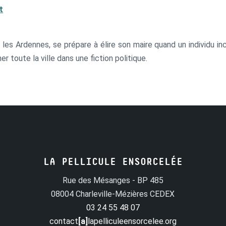
t
s les Ardennes, se prépare à élire son maire quand un individu i
r toute la ville dans une fiction politique.
LA PELLICULE ENSORCELÉE
Rue des Mésanges - BP 485
08004 Charleville-Mézières CEDEX
03 24 55 48 07
contact
[a]
lapelliculeensorcelee.org