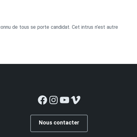
nconnu de tous se porte candidat. Cet intrus n’est autre
Facebook
Instagram
YouTube
Vimeo
Nous contacter