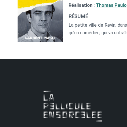
Réalisation :
Thomas Paulo
RÉSUMÉ
La petite ville de Revin, dan
qu’un comédien, qui va entraîne