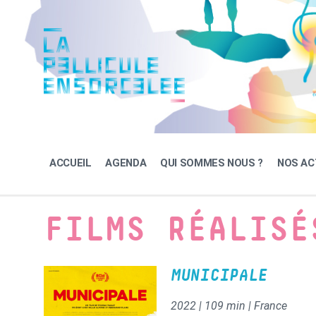
Skip
Skip
Skip
to
to
to
content
main
footer
navigation
ACCUEIL
AGENDA
QUI SOMMES NOUS ?
NOS AC
FILMS RÉALISÉ
MUNICIPALE
2022 | 109 min | France