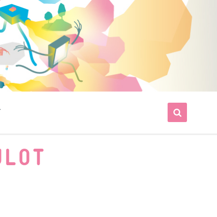
T
ULOT