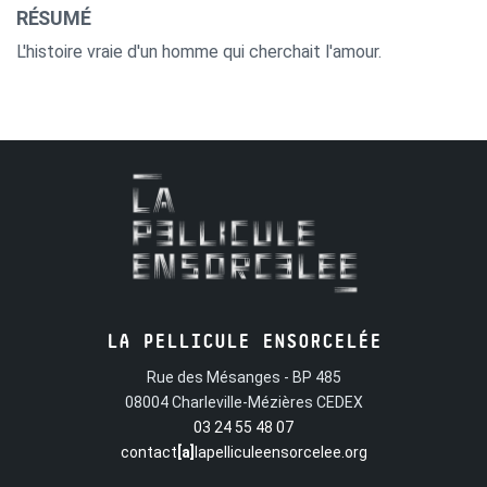
RÉSUMÉ
L'histoire vraie d'un homme qui cherchait l'amour.
LA PELLICULE ENSORCELÉE
Rue des Mésanges - BP 485
08004 Charleville-Mézières CEDEX
03 24 55 48 07
contact
[a]
lapelliculeensorcelee.org