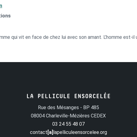
n
tions
mme qui vit en face de chez lui avec son amant. L’homme est-il 
LA PELLICULE ENSORCELÉE
Rue des Mésanges - BP 485
08004 Charleville-Mézières CEDEX
03 24 55 48 07
contact
[a]
lapelliculeensorcelee.org