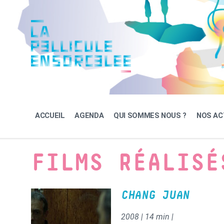
Skip
Skip
Skip
to
to
to
content
main
footer
navigation
ACCUEIL
AGENDA
QUI SOMMES NOUS ?
NOS AC
FILMS RÉALISÉ
CHANG JUAN
2008 | 14 min |