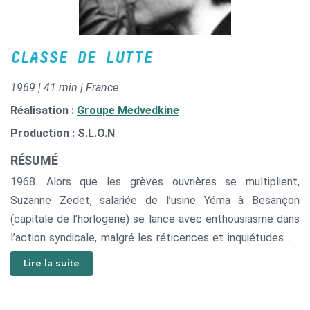
CLASSE DE LUTTE
1969 | 41 min | France
Réalisation :
Groupe Medvedkine
Production : S.L.O.N
RÉSUMÉ
1968. Alors que les grèves ouvrières se multiplient,
Suzanne Zedet, salariée de l’usine Yéma à Besançon
(capitale de l’horlogerie) se lance avec enthousiasme dans
l’action syndicale, malgré les réticences et inquiétudes de
son mari. De la première prise de parole véritable en Mai
Lire la suite
1968, à travers un discours vibrant écrit dans l’urgence,
jusqu’aux sanctions décidées à son encontre par la