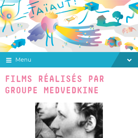
Skip
Skip
Skip
to
to
to
content
main
footer
navigation
Menu
FILMS RÉALISÉS PAR
GROUPE MEDVEDKINE