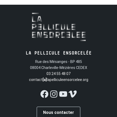
direction, Suzanne raconte le travail du militant, l’échec de
la grève, les divisions au sein du monde ouvrier, mais aussi
les joies d’un combat syndical au quotidien qui a changé sa
vie, la révélant aux autres et à elle-même. Parce qu’une
société nouvelle est en jeu…
LA PELLICULE ENSORCELÉE
Rue des Mésanges - BP 485
08004 Charleville-Mézières CEDEX
03 24 55 48 07
contact
[a]
lapelliculeensorcelee.org
Facebook
Instagram
YouTube
Vimeo
Nous contacter