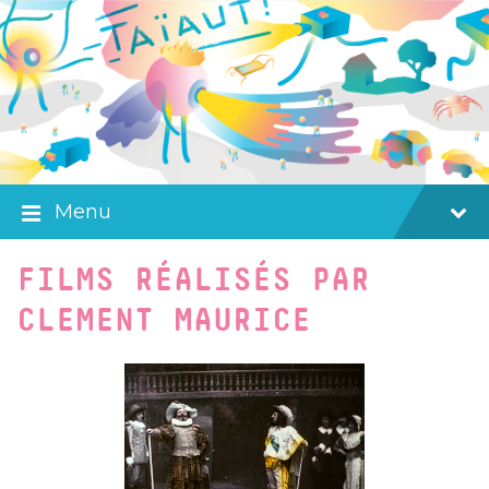
Skip
Skip
Skip
to
to
to
content
main
footer
navigation
Menu
FILMS RÉALISÉS PAR
CLEMENT MAURICE